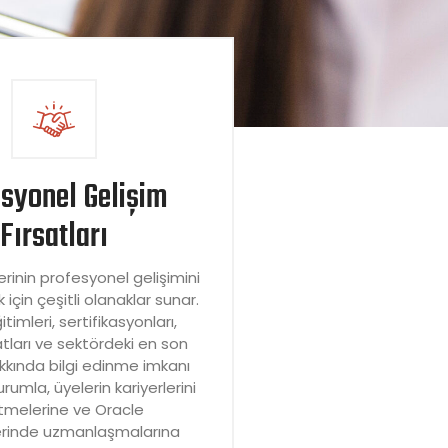
esyonel Gelişim
Fırsatları​​
rinin profesyonel gelişimini
için çeşitli olanaklar sunar.
timleri, sertifikasyonları,
satları ve sektördeki en son
kkında bilgi edinme imkanı
rumla, üyelerin kariyerlerini
etmelerine ve Oracle
lerinde uzmanlaşmalarına