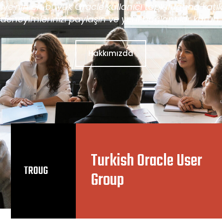
iye'nin en büyük Oracle kullanıcı topluluğuna katı
deneyimlerinizi paylaşın ve yeni bağlantılar kurun.
Hakkımızda
Turkish Oracle User
TROUG
Group