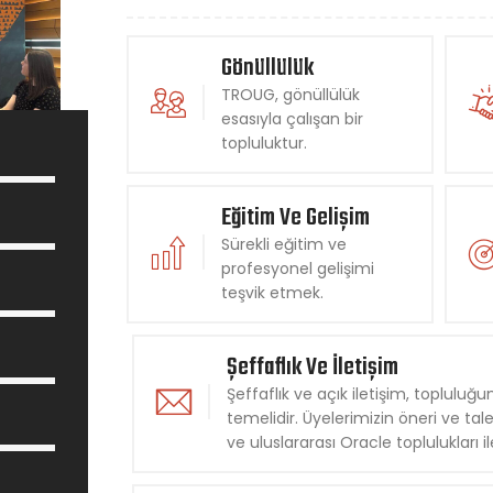
Gönüllülük
TROUG, gönüllülük
esasıyla çalışan bir
topluluktur.
100
%
Eğitim Ve Gelişim
100
%
Sürekli eğitim ve
profesyonel gelişimi
100
%
teşvik etmek.
100
%
Şeffaflık Ve İletişim
Şeffaflık ve açık iletişim, toplu
temelidir. Üyelerimizin öneri ve tale
100
%
ve uluslararası Oracle toplulukları ile
100
%