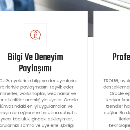
Bilgi Ve Deneyim
Prof
Paylaşımı
OUG, üyelerinin bilgi ve deneyimlerini
TROUG, üyele
irbirleriyle paylaşmasını teşvik eder.
desteklemek 
minerler, workshoplar, webinarlar ve
Oracle eği
er etkinlikler aracılığıyla üyeler, Oracle
kariyer fır
dünyasındaki en iyi uygulamaları ve
trendler ha
neyimleri öğrenme fırsatına sahiptir.
sağlar. Bu du
yrıca, topluluk içindeki etkileşimler,
ilerl
orularınızı sorma ve üyelerle işbirliği
teknoloji