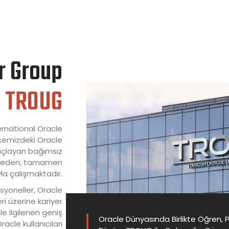
r Group
TROUG
ternational Oracle
kemizdeki Oracle
maçlayan bağımsız
ütmeden, tamamen
yla çalışmaktadır.
syoneller, Oracle
ri üzerine kariyer
e ilgilenen geniş
Oracle Dünyasında Birlikte Öğren, 
cle kullanıcıları