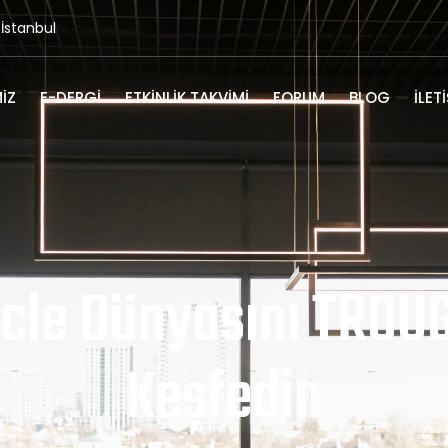
/İstanbul
IZ
E-DERGI
ETKINLIK TAKVIMI
FORUM
BLOG
İLET
cle Dünyasını TROUG
Keşfedin