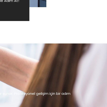
le Adım At!
 sunar. Profesyonel gelişim için bir adım