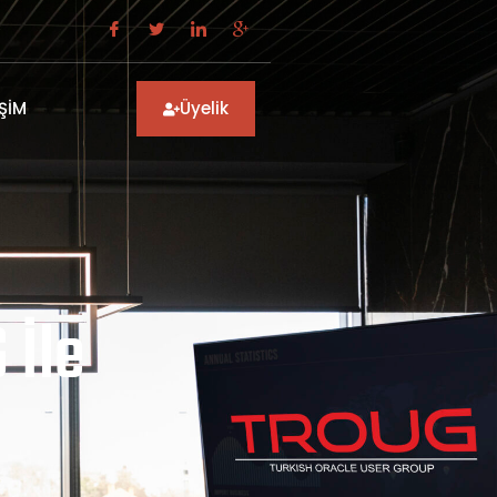
IŞIM
Üyelik
 İle