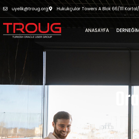
uyelik@troug.org
Hukukçular Towers A Blok 66/111 Kartal
ANASAYFA
DERNEĞIM
Ora