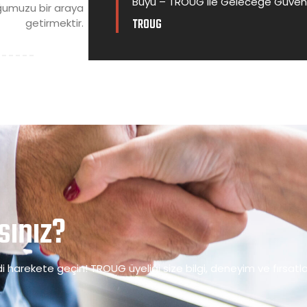
Büyü – TROUG ile Geleceğe Güven
uğumuzu bir araya
TROUG
getirmektir.
ınız?
 harekete geçin! TROUG üyeliği size bilgi, deneyim ve fırsatlar